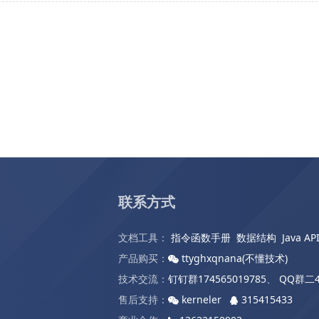
联系方式
文档工具：
指令函数手册
数据结构
Java AP
产品购买：
ttyghxqnana(不懂技术)
技术交流：
钉钉群174565019785
、
QQ群二4
售后支持：
kerneler
315415433