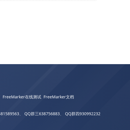
I
FreeMarker在线测试
FreeMarker文档
81589563
、
QQ群三638756883
、
QQ群四930992232