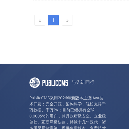
«
1
»
与先进同行
PublicCMS采用2026年新版本主流JAVA技
术开发；完全开源，架构科学，轻松支撑千
万数据、千万PV；目前已经拥有全球
0.0005%的用户，兼具政府级安全、企业级
健壮、互联网级快速，持续十几年迭代，诸
多明星网站案例。提供免费版本、免费技术