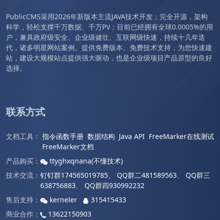
PublicCMS采用2026年新版本主流JAVA技术开发；完全开源，架构
科学，轻松支撑千万数据、千万PV；目前已经拥有全球0.0005%的用
户，兼具政府级安全、企业级健壮、互联网级快速，持续十几年迭
代，诸多明星网站案例。提供免费版本、免费技术支持，为您快速建
站，建设大规模站点提供强大驱动，也是企业级项目产品原型的良好
选择。
联系方式
文档工具：
指令函数手册
数据结构
Java API
FreeMarker在线测试
FreeMarker文档
产品购买：
ttyghxqnana(不懂技术)
技术交流：
钉钉群174565019785
、
QQ群二481589563
、
QQ群三
638756883
、
QQ群四930992232
售后支持：
kerneler
315415433
商业合作：
13622150903