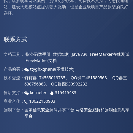
代，诸多明星网站案例。提供免费版本、免费技术支持，为您快速建
站，建设大规模站点提供强大驱动，也是企业级项目产品原型的良好
选择。
联系方式
文档工具：
指令函数手册
数据结构
Java API
FreeMarker在线测试
FreeMarker文档
产品购买：
ttyghxqnana(不懂技术)
技术交流：
钉钉群174565019785
、
QQ群二481589563
、
QQ群三
638756883
、
QQ群四930992232
售后支持：
kerneler
315415433
商业合作：
13622150903
漏洞平台：
国家信息安全漏洞共享平台
网络安全威胁和漏洞信息共享
平台