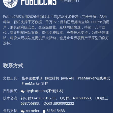
与先进同行
PublicCMS采用2026年新版本主流JAVA技术开发；完全开源，架构
科学，轻松支撑千万数据、千万PV；目前已经拥有全球0.0005%的用
户，兼具政府级安全、企业级健壮、互联网级快速，持续十几年迭
代，诸多明星网站案例。提供免费版本、免费技术支持，为您快速建
站，建设大规模站点提供强大驱动，也是企业级项目产品原型的良好
选择。
联系方式
文档工具：
指令函数手册
数据结构
Java API
FreeMarker在线测试
FreeMarker文档
产品购买：
ttyghxqnana(不懂技术)
技术交流：
钉钉群174565019785
、
QQ群二481589563
、
QQ群三
638756883
、
QQ群四930992232
售后支持：
kerneler
315415433